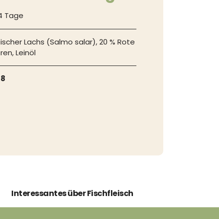
24 Tage
ischer Lachs (Salmo salar), 20 % Rote
ren, Leinöl
18
Interessantes über Fischfleisch