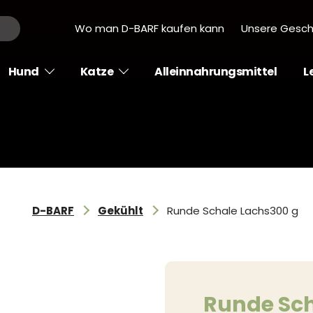
Wo man D-BARF kaufen kann
Unsere Gesch
Hund
Katze
Alleinnahrungsmittel
L
D-BARF
Gekühlt
Runde Schale Lachs300 g
Runde Sch