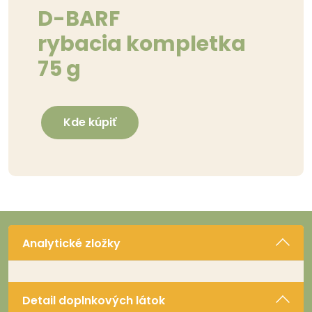
D-BARF
rybacia kompletka
75 g
Kde kúpiť
Analytické zložky
Detail doplnkových látok