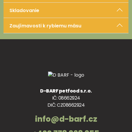
Skladovanie
Zaujímavosti k rybiemu mäsu
D-BARF petfood s.r.o.
IČ: 08662924
DIČ: CZ08662924
info@d-barf.cz